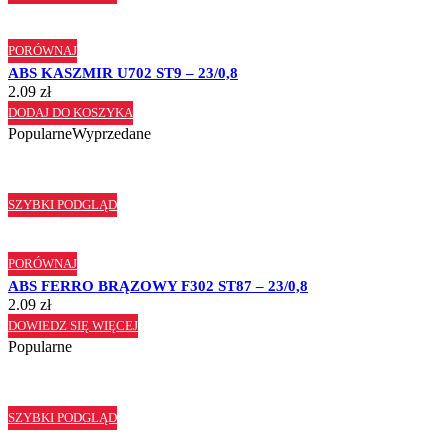
PORÓWNAJ
ABS KASZMIR U702 ST9 – 23/0,8
2.09
zł
DODAJ DO KOSZYKA
Popularne
Wyprzedane
SZYBKI PODGLĄD
PORÓWNAJ
ABS FERRO BRĄZOWY F302 ST87 – 23/0,8
2.09
zł
DOWIEDZ SIĘ WIĘCEJ
Popularne
SZYBKI PODGLĄD