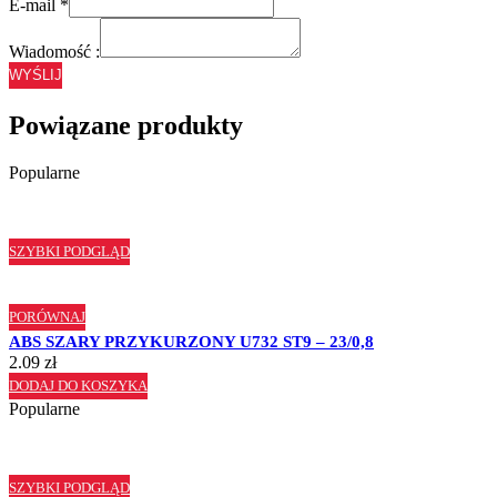
E-mail
*
Wiadomość :
WYŚLIJ
Powiązane produkty
Popularne
SZYBKI PODGLĄD
PORÓWNAJ
ABS SZARY PRZYKURZONY U732 ST9 – 23/0,8
2.09
zł
DODAJ DO KOSZYKA
Popularne
SZYBKI PODGLĄD