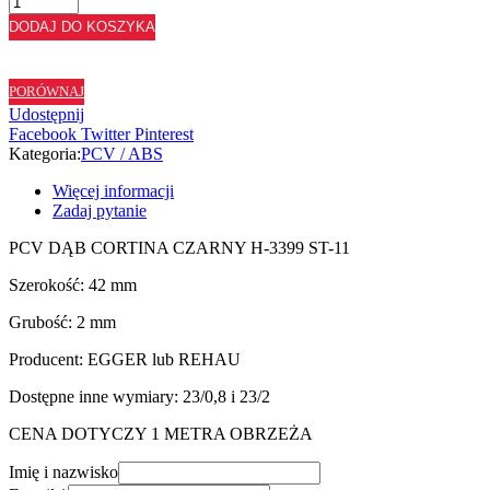
ABS
DODAJ DO KOSZYKA
DĄB
CORTINA
CZARNY
PORÓWNAJ
H3399
Udostępnij
ST11
Facebook
Twitter
Pinterest
-
Kategoria:
PCV / ABS
42/2
Więcej informacji
Zadaj pytanie
PCV DĄB CORTINA CZARNY H-3399 ST-11
Szerokość: 42 mm
Grubość: 2 mm
Producent: EGGER lub REHAU
Dostępne inne wymiary: 23/0,8 i 23/2
CENA DOTYCZY 1 METRA OBRZEŻA
Imię i nazwisko