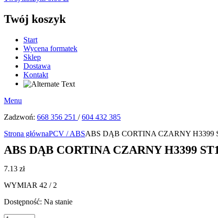
Twój koszyk
Start
Wycena formatek
Sklep
Dostawa
Kontakt
Menu
Zadzwoń:
668 356 251
/
604 432 385
Strona główna
PCV / ABS
ABS DĄB CORTINA CZARNY H3399 ST
ABS DĄB CORTINA CZARNY H3399 ST11
7.13
zł
WYMIAR 42 / 2
Dostępność:
Na stanie
ilość