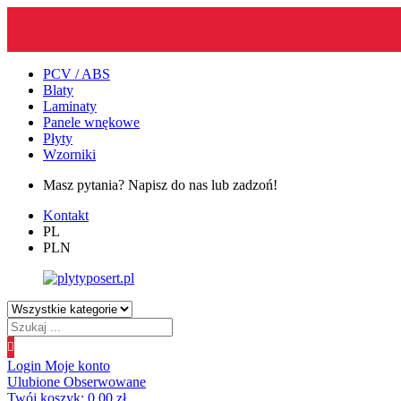
PCV / ABS
Blaty
Laminaty
Panele wnękowe
Płyty
Wzorniki
Masz pytania? Napisz do nas lub zadzoń!
Kontakt
PL
PLN
Wyszukiwanie
produktów
Login
Moje konto
Ulubione
Obserwowane
Twój koszyk:
0.00
zł