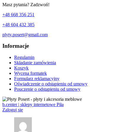
Masz pytania? Zadzwoń!
+48 668 356 251
+48 604 432 385
plyty.posert@gmail.com
Informacje
Regulamin
Składanie zamówienia
Koszyk
Wycena formatek
Formularz reklamacyjny
Oświadczenie o odstąpieniu od umowy
Pouczenie o odstąpieniu od umowy
b.center | sklepy internetowe Piła
Zaloguj się