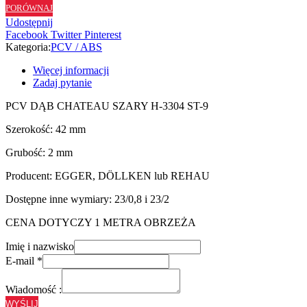
PORÓWNAJ
H3304
Udostępnij
ST9
Facebook
Twitter
Pinterest
-
Kategoria:
PCV / ABS
42/2
Więcej informacji
Zadaj pytanie
PCV DĄB CHATEAU SZARY H-3304 ST-9
Szerokość: 42 mm
Grubość: 2 mm
Producent: EGGER, DÖLLKEN lub REHAU
Dostępne inne wymiary: 23/0,8 i 23/2
CENA DOTYCZY 1 METRA OBRZEŻA
Imię i nazwisko
E-mail
*
Wiadomość :
WYŚLIJ