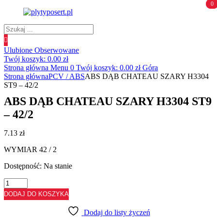
0
0
Wyszukiwanie
produktów
Ulubione
Obserwowane
Twój koszyk:
0.00
zł
Strona główna
Menu
0
Twój koszyk:
0.00
zł
Góra
Strona główna
PCV / ABS
ABS DĄB CHATEAU SZARY H3304
ST9 – 42/2
ABS DĄB CHATEAU SZARY H3304 ST9
– 42/2
7.13
zł
WYMIAR 42 / 2
Dostępność:
Na stanie
ilość
ABS
DODAJ DO KOSZYKA
DĄB
CHATEAU
Dodaj do listy życzeń
SZARY