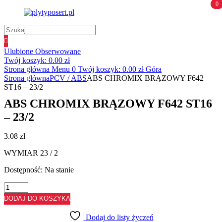
0
0
Wyszukiwanie
produktów
Ulubione
Obserwowane
Twój koszyk:
0.00
zł
Strona główna
Menu
0
Twój koszyk:
0.00
zł
Góra
Strona główna
PCV / ABS
ABS CHROMIX BRĄZOWY F642
ST16 – 23/2
ABS CHROMIX BRĄZOWY F642 ST16
– 23/2
3.08
zł
WYMIAR 23 / 2
Dostępność:
Na stanie
ilość
ABS
DODAJ DO KOSZYKA
CHROMIX
BRĄZOWY
Dodaj do listy życzeń
F642