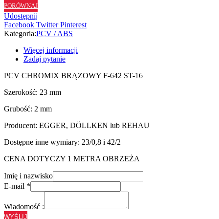
PORÓWNAJ
ST16
Udostępnij
-
Facebook
Twitter
Pinterest
23/2
Kategoria:
PCV / ABS
Więcej informacji
Zadaj pytanie
PCV CHROMIX BRĄZOWY F-642 ST-16
Szerokość: 23 mm
Grubość: 2 mm
Producent: EGGER, DÖLLKEN lub REHAU
Dostępne inne wymiary: 23/0,8 i 42/2
CENA DOTYCZY 1 METRA OBRZEŻA
Imię i nazwisko
E-mail
*
Wiadomość :
WYŚLIJ