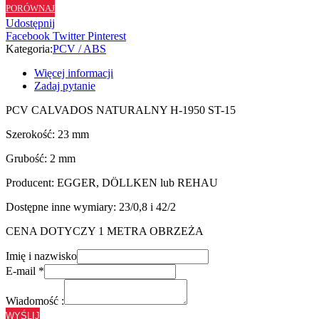
PORÓWNAJ
ST15
Udostępnij
-
Facebook
Twitter
Pinterest
23/2
Kategoria:
PCV / ABS
Więcej informacji
Zadaj pytanie
PCV CALVADOS NATURALNY H-1950 ST-15
Szerokość: 23 mm
Grubość: 2 mm
Producent: EGGER, DÖLLKEN lub REHAU
Dostępne inne wymiary: 23/0,8 i 42/2
CENA DOTYCZY 1 METRA OBRZEŻA
Imię i nazwisko
E-mail
*
Wiadomość :
WYŚLIJ