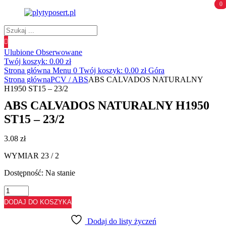
0
0
Wyszukiwanie
produktów
Ulubione
Obserwowane
Twój koszyk:
0.00
zł
Strona główna
Menu
0
Twój koszyk:
0.00
zł
Góra
Strona główna
PCV / ABS
ABS CALVADOS NATURALNY
H1950 ST15 – 23/2
ABS CALVADOS NATURALNY H1950
ST15 – 23/2
3.08
zł
WYMIAR 23 / 2
Dostępność:
Na stanie
ilość
ABS
DODAJ DO KOSZYKA
CALVADOS
NATURALNY
Dodaj do listy życzeń
H1950