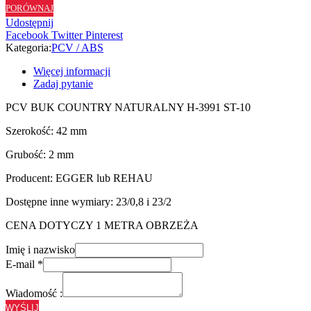
PORÓWNAJ
H3991
Udostępnij
ST10
Facebook
Twitter
Pinterest
-
Kategoria:
PCV / ABS
42/2
Więcej informacji
Zadaj pytanie
PCV BUK COUNTRY NATURALNY H-3991 ST-10
Szerokość: 42 mm
Grubość: 2 mm
Producent: EGGER lub REHAU
Dostępne inne wymiary: 23/0,8 i 23/2
CENA DOTYCZY 1 METRA OBRZEŻA
Imię i nazwisko
E-mail
*
Wiadomość :
WYŚLIJ