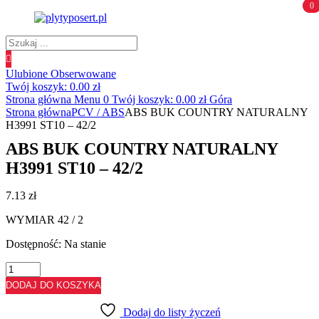
0
0
Wyszukiwanie
produktów
Ulubione
Obserwowane
Twój koszyk:
0.00
zł
Strona główna
Menu
0
Twój koszyk:
0.00
zł
Góra
Strona główna
PCV / ABS
ABS BUK COUNTRY NATURALNY
H3991 ST10 – 42/2
ABS BUK COUNTRY NATURALNY
H3991 ST10 – 42/2
7.13
zł
WYMIAR 42 / 2
Dostępność:
Na stanie
ilość
ABS
DODAJ DO KOSZYKA
BUK
COUNTRY
Dodaj do listy życzeń
NATURALNY