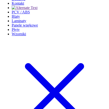
Kontakt
PCV / ABS
Blaty
Laminaty
Panele wnękowe
Płyty
Wzorniki