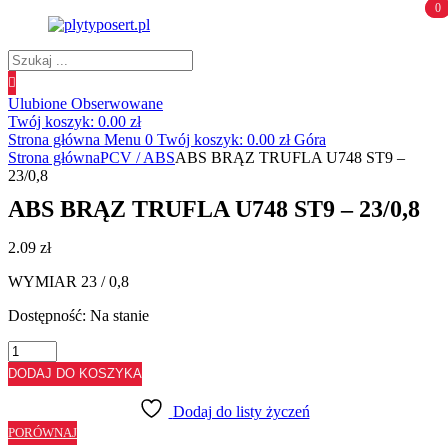
0
0
Wyszukiwanie
produktów
Ulubione
Obserwowane
Twój koszyk:
0.00
zł
Strona główna
Menu
0
Twój koszyk:
0.00
zł
Góra
Strona główna
PCV / ABS
ABS BRĄZ TRUFLA U748 ST9 –
23/0,8
ABS BRĄZ TRUFLA U748 ST9 – 23/0,8
2.09
zł
WYMIAR 23 / 0,8
Dostępność:
Na stanie
ilość
ABS
DODAJ DO KOSZYKA
BRĄZ
TRUFLA
Dodaj do listy życzeń
U748
PORÓWNAJ
ST9