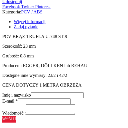
Udostępnij
-
Facebook
Twitter
Pinterest
23/0,8
Kategoria:
PCV / ABS
Więcej informacji
Zadaj pytanie
PCV BRĄZ TRUFLA U-748 ST-9
Szerokość: 23 mm
Grubość: 0,8 mm
Producent: EGGER, DÖLLKEN lub REHAU
Dostępne inne wymiary: 23/2 i 42/2
CENA DOTYCZY 1 METRA OBRZEŻA
Imię i nazwisko
E-mail
*
Wiadomość :
WYŚLIJ