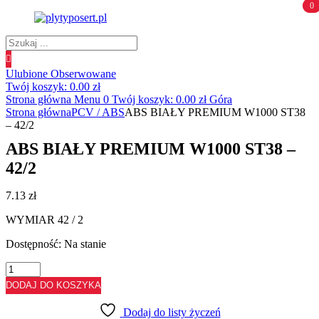
0
0
Wyszukiwanie
produktów
Ulubione
Obserwowane
Twój koszyk:
0.00
zł
Strona główna
Menu
0
Twój koszyk:
0.00
zł
Góra
Strona główna
PCV / ABS
ABS BIAŁY PREMIUM W1000 ST38
– 42/2
ABS BIAŁY PREMIUM W1000 ST38 –
42/2
7.13
zł
WYMIAR 42 / 2
Dostępność:
Na stanie
ilość
ABS
DODAJ DO KOSZYKA
BIAŁY
PREMIUM
Dodaj do listy życzeń
W1000