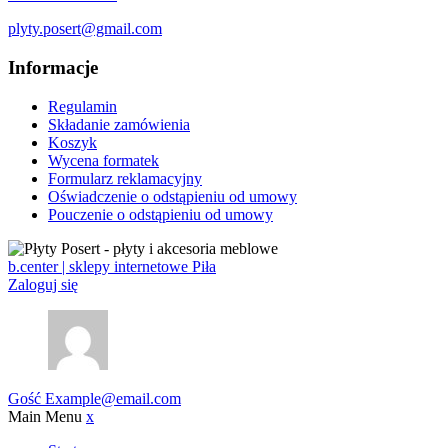
plyty.posert@gmail.com
Informacje
Regulamin
Składanie zamówienia
Koszyk
Wycena formatek
Formularz reklamacyjny
Oświadczenie o odstąpieniu od umowy
Pouczenie o odstąpieniu od umowy
b.center | sklepy internetowe Piła
Zaloguj się
Gość
Example@email.com
Main Menu
x