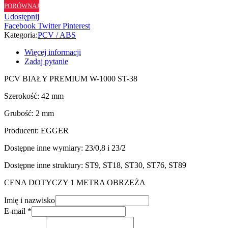
PORÓWNAJ
ST38
Udostępnij
-
Facebook
Twitter
Pinterest
42/2
Kategoria:
PCV / ABS
Więcej informacji
Zadaj pytanie
PCV BIAŁY PREMIUM W-1000 ST-38
Szerokość: 42 mm
Grubość: 2 mm
Producent: EGGER
Dostępne inne wymiary: 23/0,8 i 23/2
Dostępne inne struktury: ST9, ST18, ST30, ST76, ST89
CENA DOTYCZY 1 METRA OBRZEŻA
Imię i nazwisko
E-mail
*