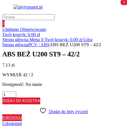
0
0
Wyszukiwanie
produktów
Ulubione
Obserwowane
Twój koszyk:
0.00
zł
Strona główna
Menu
0
Twój koszyk:
0.00
zł
Góra
Strona główna
PCV / ABS
ABS BEŻ U200 ST9 – 42/2
ABS BEŻ U200 ST9 – 42/2
7.13
zł
WYMIAR 42 / 2
Dostępność:
Na stanie
ilość
ABS
DODAJ DO KOSZYKA
BEŻ
U200
Dodaj do listy życzeń
ST9
PORÓWNAJ
-
Udostępnij
42/2