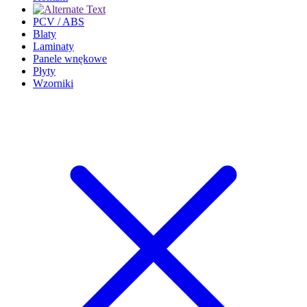
PCV / ABS
Blaty
Laminaty
Panele wnękowe
Płyty
Wzorniki