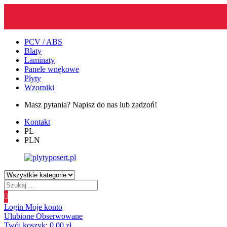
PCV / ABS
Blaty
Laminaty
Panele wnękowe
Płyty
Wzorniki
Masz pytania? Napisz do nas lub zadzoń!
Kontakt
PL
PLN
Wyszukiwanie
produktów
Login
Moje konto
Ulubione
Obserwowane
Twój koszyk:
0.00
zł