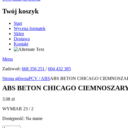
Twój koszyk
Start
Wycena formatek
Sklep
Dostawa
Kontakt
Menu
Zadzwoń:
668 356 251
/
604 432 385
Strona główna
PCV / ABS
ABS BETON CHICAGO CIEMNOSZARY 
ABS BETON CHICAGO CIEMNOSZARY F1
3.08
zł
WYMIAR 23 / 2
Dostępność:
Na stanie
ilość