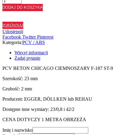
ABS
DODAJ DO KOSZYKA
BETON
CHICAGO
CIEMNOSZARY
PORÓWNAJ
F187
Udostępnij
ST9
Facebook
Twitter
Pinterest
-
Kategoria:
PCV / ABS
23/2
Więcej informacji
Zadaj pytanie
PCV BETON CHICAGO CIEMNOSZARY F-187 ST-9
Szerokość: 23 mm
Grubość: 2 mm
Producent: EGGER, DÖLLKEN lub REHAU
Dostępne inne wymiary: 23/0,8 i 42/2
CENA DOTYCZY 1 METRA OBRZEŻA
Imię i nazwisko