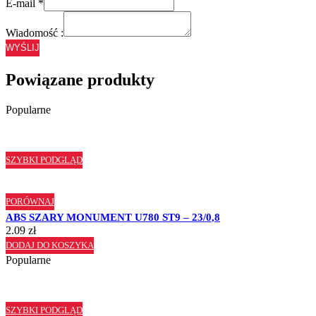
E-mail
*
Wiadomość :
WYŚLIJ
Powiązane produkty
Popularne
SZYBKI PODGLĄD
PORÓWNAJ
ABS SZARY MONUMENT U780 ST9 – 23/0,8
2.09
zł
DODAJ DO KOSZYKA
Popularne
SZYBKI PODGLĄD