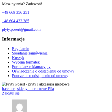
Masz pytania? Zadzwoń!
+48 668 356 251
+48 604 432 385
plyty.posert@gmail.com
Informacje
Regulamin
Składanie zamówienia
Koszyk
Wycena formatek
Formularz reklamacyjny
Oświadczenie o odstąpieniu od umowy
Pouczenie o odstąpieniu od umowy
b.center | sklepy internetowe Piła
Zaloguj się