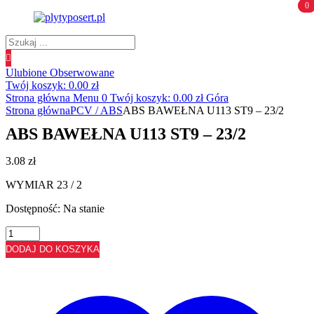
0
0
Wyszukiwanie
produktów
Ulubione
Obserwowane
Twój koszyk:
0.00
zł
Strona główna
Menu
0
Twój koszyk:
0.00
zł
Góra
Strona główna
PCV / ABS
ABS BAWEŁNA U113 ST9 – 23/2
ABS BAWEŁNA U113 ST9 – 23/2
3.08
zł
WYMIAR 23 / 2
Dostępność:
Na stanie
ilość
ABS
DODAJ DO KOSZYKA
BAWEŁNA
U113
ST9
-
23/2