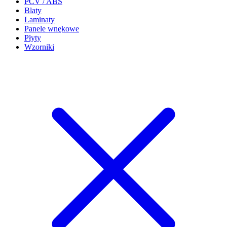
PCV / ABS
Blaty
Laminaty
Panele wnękowe
Płyty
Wzorniki