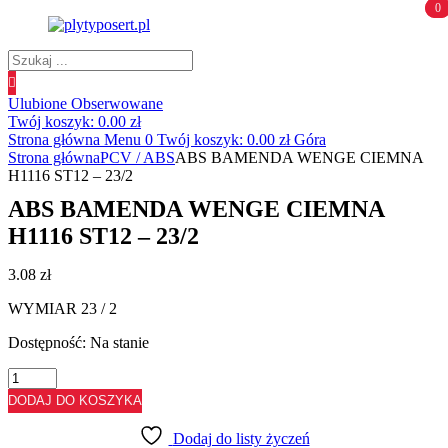
0
0
Wyszukiwanie
produktów
Ulubione
Obserwowane
Twój koszyk:
0.00
zł
Strona główna
Menu
0
Twój koszyk:
0.00
zł
Góra
Strona główna
PCV / ABS
ABS BAMENDA WENGE CIEMNA
H1116 ST12 – 23/2
ABS BAMENDA WENGE CIEMNA
H1116 ST12 – 23/2
3.08
zł
WYMIAR 23 / 2
Dostępność:
Na stanie
ilość
ABS
DODAJ DO KOSZYKA
BAMENDA
WENGE
Dodaj do listy życzeń
CIEMNA