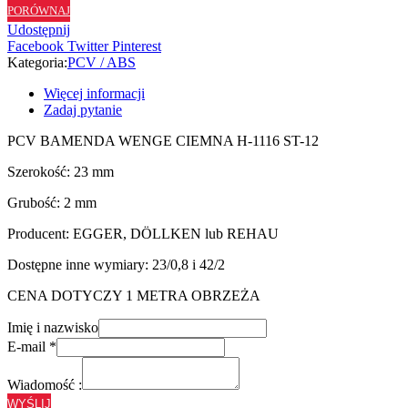
PORÓWNAJ
H1116
Udostępnij
ST12
Facebook
Twitter
Pinterest
-
Kategoria:
PCV / ABS
23/2
Więcej informacji
Zadaj pytanie
PCV BAMENDA WENGE CIEMNA H-1116 ST-12
Szerokość: 23 mm
Grubość: 2 mm
Producent: EGGER, DÖLLKEN lub REHAU
Dostępne inne wymiary: 23/0,8 i 42/2
CENA DOTYCZY 1 METRA OBRZEŻA
Imię i nazwisko
E-mail
*
Wiadomość :
WYŚLIJ