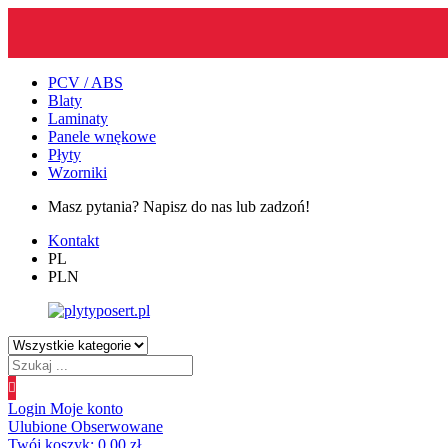
PCV / ABS
Blaty
Laminaty
Panele wnękowe
Płyty
Wzorniki
Masz pytania? Napisz do nas lub zadzoń!
Kontakt
PL
PLN
Wyszukiwanie
produktów
Login
Moje konto
Ulubione
Obserwowane
Twój koszyk:
0.00
zł