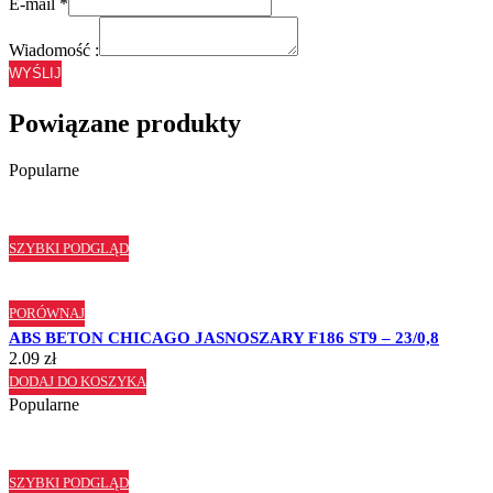
E-mail
*
Wiadomość :
WYŚLIJ
Powiązane produkty
Popularne
SZYBKI PODGLĄD
PORÓWNAJ
ABS BETON CHICAGO JASNOSZARY F186 ST9 – 23/0,8
2.09
zł
DODAJ DO KOSZYKA
Popularne
SZYBKI PODGLĄD