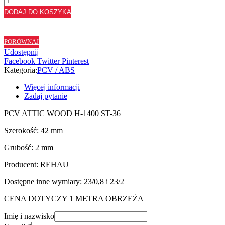
ABS
DODAJ DO KOSZYKA
ATTIC
WOOD
H1400
PORÓWNAJ
ST36
Udostępnij
-
Facebook
Twitter
Pinterest
42/2
Kategoria:
PCV / ABS
Więcej informacji
Zadaj pytanie
PCV ATTIC WOOD H-1400 ST-36
Szerokość: 42 mm
Grubość: 2 mm
Producent: REHAU
Dostępne inne wymiary: 23/0,8 i 23/2
CENA DOTYCZY 1 METRA OBRZEŻA
Imię i nazwisko