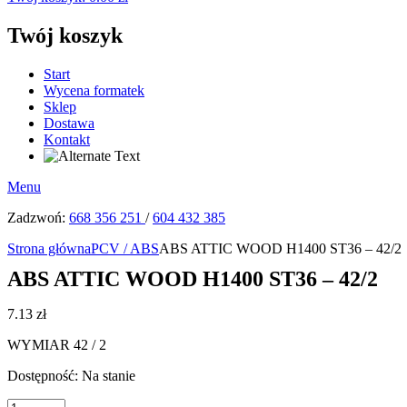
Twój koszyk
Start
Wycena formatek
Sklep
Dostawa
Kontakt
Menu
Zadzwoń:
668 356 251
/
604 432 385
Strona główna
PCV / ABS
ABS ATTIC WOOD H1400 ST36 – 42/2
ABS ATTIC WOOD H1400 ST36 – 42/2
7.13
zł
WYMIAR 42 / 2
Dostępność:
Na stanie
ilość