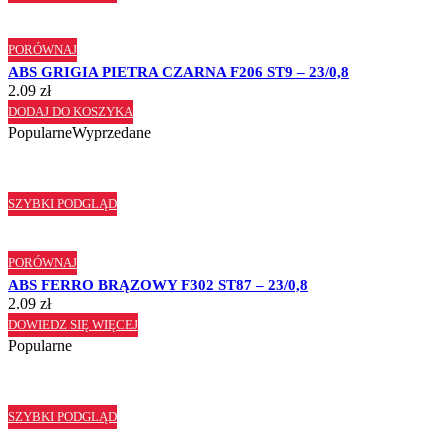
PORÓWNAJ
ABS GRIGIA PIETRA CZARNA F206 ST9 – 23/0,8
2.09
zł
DODAJ DO KOSZYKA
Popularne
Wyprzedane
SZYBKI PODGLĄD
PORÓWNAJ
ABS FERRO BRĄZOWY F302 ST87 – 23/0,8
2.09
zł
DOWIEDZ SIĘ WIĘCEJ
Popularne
SZYBKI PODGLĄD